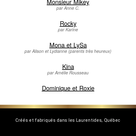
Monsieur Mikey
par Anne C.
Rocky
par Karine
Mona et LySa
par Alison et Lydianne (parents très heureux)
Kina
par Amélie Rousseau
Dominique et Roxie
Créés et fabriqués dans les Laurentides, Québec