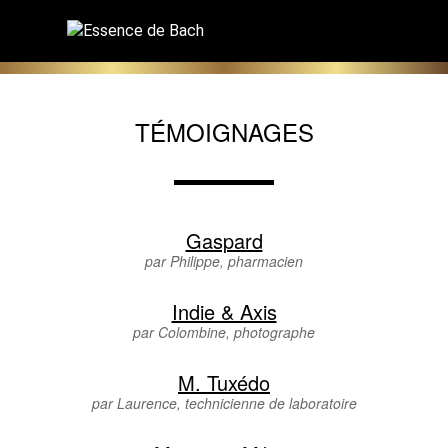
TÉMOIGNAGES
Gaspard
par Philippe, pharmacien
Indie & Axis
par Colombine, photographe
M. Tuxédo
par Laurence, technicienne de laboratoire